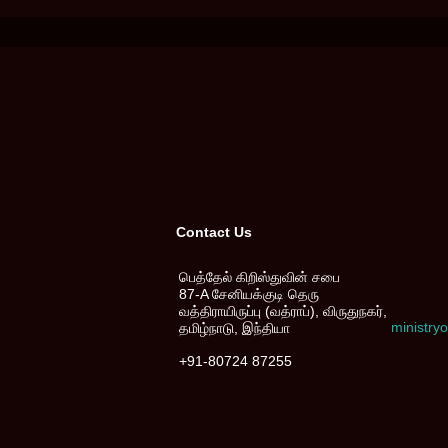
Contact Us
பெத்தேல் கிறிஸ்துவின் சபை
87-A சேனியக்குடி தெரு
வத்திராயிருப்பு (வத்ராப்), விருதுநகர்,
ministr
தமிழ்நாடு, இந்தியா
+91-80724 87255