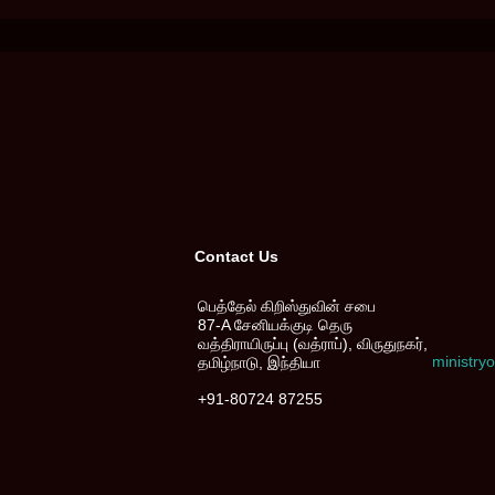
Contact Us
பெத்தேல் கிறிஸ்துவின் சபை
87-A சேனியக்குடி தெரு
வத்திராயிருப்பு (வத்ராப்), விருதுநகர்,
ministr
தமிழ்நாடு, இந்தியா
+91-80724 87255