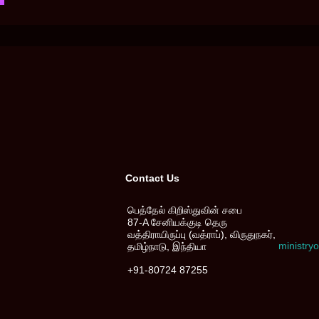
Contact Us
பெத்தேல் கிறிஸ்துவின் சபை
87-A சேனியக்குடி தெரு
வத்திராயிருப்பு (வத்ராப்), விருதுநகர்,
ministr
தமிழ்நாடு, இந்தியா
+91-80724 87255