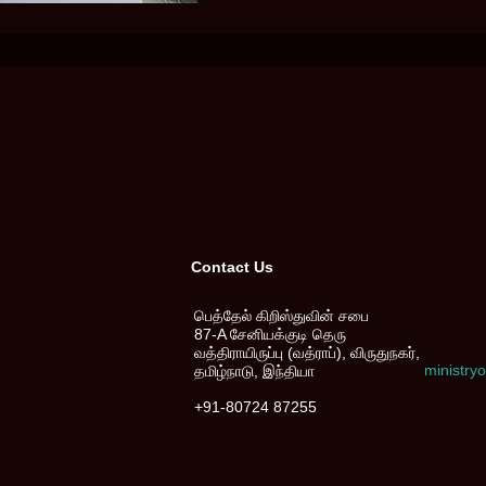
Contact Us
பெத்தேல் கிறிஸ்துவின் சபை
87-A சேனியக்குடி தெரு
வத்திராயிருப்பு (வத்ராப்), விருதுநகர்,
ministr
தமிழ்நாடு, இந்தியா
+91-80724 87255