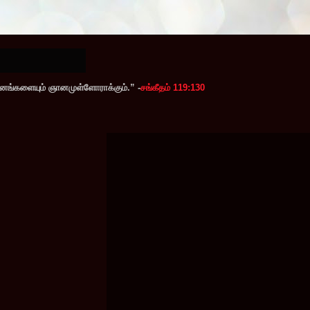
ஜனங்களையும் ஞானமுள்ளோராக்கும்.” -
சங்கீதம் 119:130