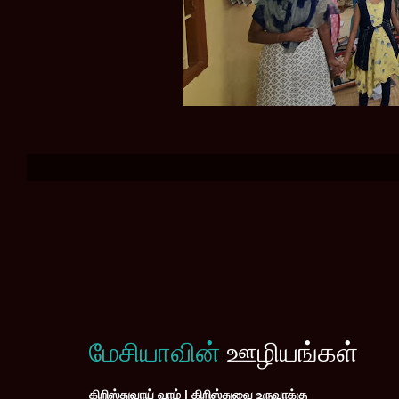
மேசியாவின்
ஊழியங்கள்
கிறிஸ்துவாய் வாழ் | கிறிஸ்துவை உருவாக்கு