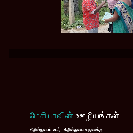
மேசியாவின்
ஊழியங்கள்
கிறிஸ்துவாய் வாழ் | கிறிஸ்துவை உருவாக்கு