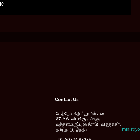
Contact Us
பெத்தேல் கிறிஸ்துவின் சபை
87-A சேனியக்குடி தெரு
வத்திராயிருப்பு (வத்ராப்), விருதுநகர்,
ministr
தமிழ்நாடு, இந்தியா
+91-80724 87255