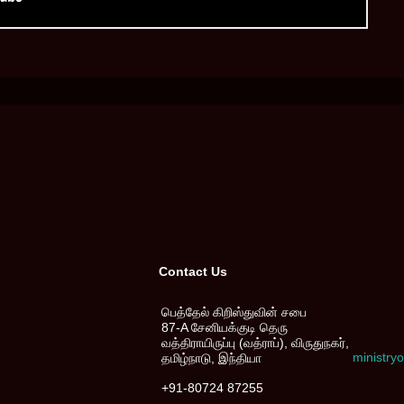
Contact Us
பெத்தேல் கிறிஸ்துவின் சபை
87-A சேனியக்குடி தெரு
வத்திராயிருப்பு (வத்ராப்), விருதுநகர்,
ministr
தமிழ்நாடு, இந்தியா
+91-80724 87255