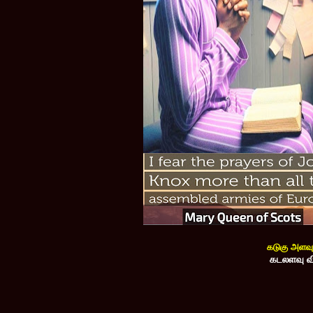
கடுகு அளவ
கடலளவு வி