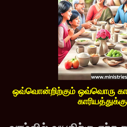
ஒவ்வொன்றிற்கும் ஒவ்வொரு கா
காரியத்துக்