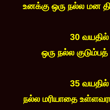
உனக்கு ஒரு நல்ல மன த
30 வயதில்
ஒரு நல்ல குடும்ப
35 வயதில்
நல்ல மரியாதை உள்ளவரா