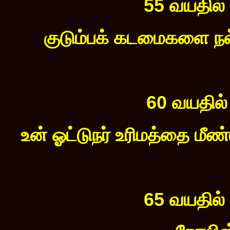
55 வயதில்
குடும்பக் கடமைகளை நல்
60 வயதில்
உன் ஓட்டுநர் உரிமத்தை மீ
65 வயதில்