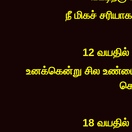
நீ மிகச் சரிய
12 வயதில்
உனக்கென்று சில உண்மை
கொ
18 வயதில்