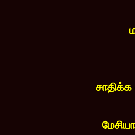
ம
சாதிக்க 
மேசிய