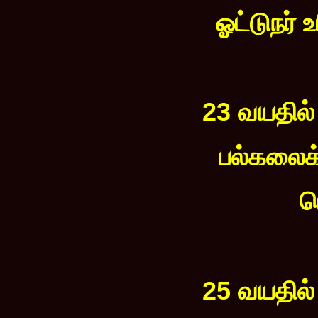
ஓட்டுநர் 
23 வயதில்
பல்கலைக்
ப
25 வயதில்