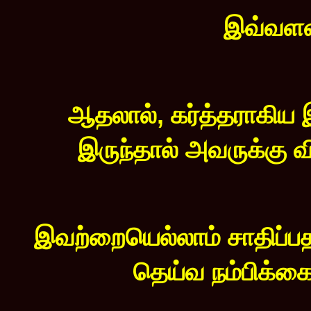
இவ்வளவு
ஆதலால், கர்த்தராகிய இ
இருந்தால் அவருக்கு 
இவற்றையெல்லாம் சாதிப்பத
தெய்வ நம்பிக்கை