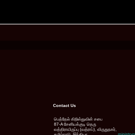
Contact Us
பெத்தேல் கிறிஸ்துவின் சபை
87-A சேனியக்குடி தெரு
வத்திராயிருப்பு (வத்ராப்), விருதுநகர்,
ministr
தமிழ்நாடு, இந்தியா