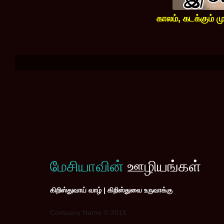
காலம், கடக்கும் ம
மேசியாவின்
ஊழியங்கள்
கிறிஸ்துவாய் வாழ் | கிறிஸ்துவை உருவாக்கு
Company Name © 2015