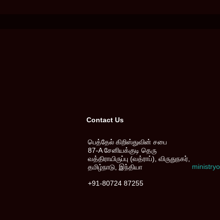
Contact Us
பெத்தேல் கிறிஸ்துவின் சபை
87-A சேனியக்குடி தெரு
வத்திராயிருப்பு (வத்ராப்), விருதுநகர்,
ministr
தமிழ்நாடு, இந்தியா
+91-80724 87255