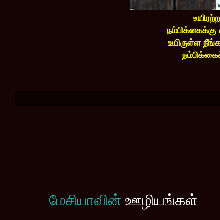
உயிரற்
நம்பிக்கைக்க
உயிருள்ள நீங
நம்பிக்கைக
மேசியாவின்
ஊழியங்கள்